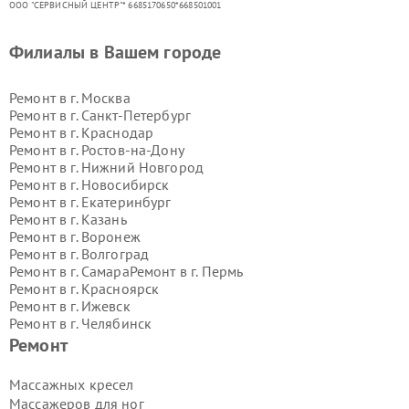
ООО "СЕРВИСНЫЙ ЦЕНТР"* 6685170650*668501001
Филиалы в Вашем городе
Ремонт в г.
Москва
Ремонт в г.
Санкт-Петербург
Ремонт в г.
Краснодар
Ремонт в г.
Ростов-на-Дону
Ремонт в г.
Нижний Новгород
Ремонт в г.
Новосибирск
Ремонт в г.
Екатеринбург
Ремонт в г.
Казань
Ремонт в г.
Воронеж
Ремонт в г.
Волгоград
Ремонт в г.
Самара
Ремонт в г.
Пермь
Ремонт в г.
Красноярск
Ремонт в г.
Ижевск
Ремонт в г.
Челябинск
Ремонт в г.
Тюмень
Ремонт в г.
Уфа
Ремонт
Ремонт в г.
Омск
Ремонт в г.
Иркутск
Ремонт в г.
Ярославль
Массажных кресел
Ремонт в г.
Саратов
Массажеров для ног