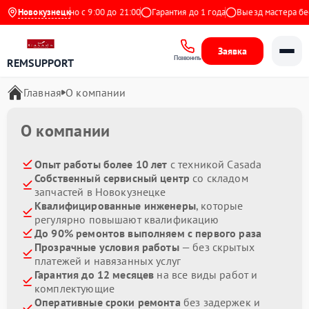
екс
Новокузнецк
Ежедневно с 9:00 до 21:00
Гарантия до 1 года
Выезд мастера бесп
Заявка
Позвонить
REMSUPPORT
Главная
О компании
О компании
Опыт работы более 10 лет
с техникой Casada
Собственный сервисный центр
со складом
запчастей в Новокузнецке
Квалифицированные инженеры
, которые
регулярно повышают квалификацию
До 90% ремонтов выполняем с первого раза
Прозрачные условия работы
— без скрытых
платежей и навязанных услуг
Гарантия до 12 месяцев
на все виды работ и
комплектующие
Оперативные сроки ремонта
без задержек и