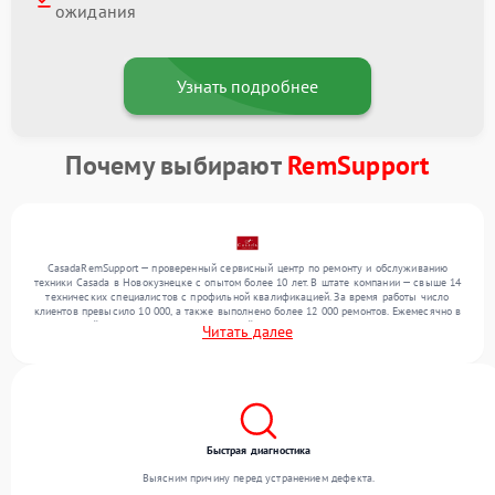
ожидания
Узнать подробнее
Почему выбирают
RemSupport
CasadaRemSupport — проверенный сервисный центр по ремонту и обслуживанию
техники Casada в Новокузнецке с опытом более 10 лет. В штате компании — свыше 14
технических специалистов с профильной квалификацией. За время работы число
клиентов превысило 10 000, а также выполнено более 12 000 ремонтов. Ежемесячно в
сервисный центр поступает от 300 устройств, включая , , . Мы устраняем поломки
Читать далее
любой сложности и предлагаем стабильный уровень сервиса благодаря опыту
команды.
Быстрая диагностика
Выясним причину перед устранением дефекта.