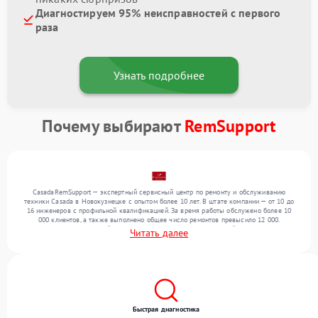
Диагностируем 95% неисправностей с первого
раза
Узнать подробнее
Почему выбирают
RemSupport
CasadaRemSupport — экспертный сервисный центр по ремонту и обслуживанию
техники Casada в Новокузнецке с опытом более 10 лет. В штате компании — от 10 до
16 инженеров с профильной квалификацией. За время работы обслужено более 10
000 клиентов, а также выполнено общее число ремонтов превысило 12 000.
Ежемесячно в сервисный центр поступает более 300 обращений, включая , , . Мы
Читать далее
работаем с широким спектром неисправностей и обеспечиваем надежный результат
благодаря использованию современного оборудования.
Быстрая диагностика