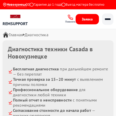
 с 9:00 до 21:00
Новокузнецк
Гарантия до 1 года
Выезд мастера бесплатно
Заявка
Позвонить
REMSUPPORT
Главная
Диагностика
Диагностика техники Casada в
Новокузнецке
Бесплатная диагностика
при дальнейшем ремонте
— без переплат
Точная проверка за 15–20 минут
с выявлением
причины поломки
Профессиональное оборудование
для
диагностики любой техники
Полный отчет о неисправности
с понятными
рекомендациями
Согласование стоимости до начала работ
—
никаких сюрпризов