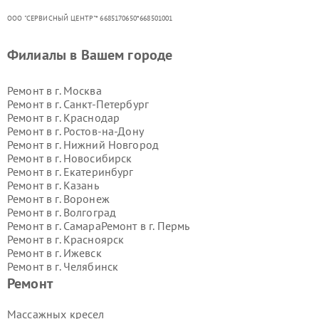
ООО "СЕРВИСНЫЙ ЦЕНТР"* 6685170650*668501001
Филиалы в Вашем городе
Ремонт в г.
Москва
Ремонт в г.
Санкт-Петербург
Ремонт в г.
Краснодар
Ремонт в г.
Ростов-на-Дону
Ремонт в г.
Нижний Новгород
Ремонт в г.
Новосибирск
Ремонт в г.
Екатеринбург
Ремонт в г.
Казань
Ремонт в г.
Воронеж
Ремонт в г.
Волгоград
Ремонт в г.
Самара
Ремонт в г.
Пермь
Ремонт в г.
Красноярск
Ремонт в г.
Ижевск
Ремонт в г.
Челябинск
Ремонт в г.
Тюмень
Ремонт в г.
Уфа
Ремонт
Ремонт в г.
Омск
Ремонт в г.
Иркутск
Ремонт в г.
Ярославль
Массажных кресел