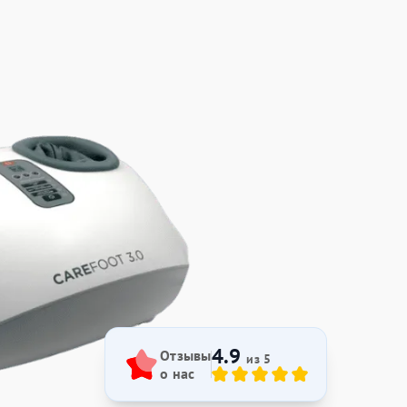
4.9
Отзывы
из 5
о нас