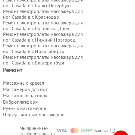
ног Casada в г.
Санкт-Петербург
Ремонт электроплаты массажера для
ног Casada в г.
Краснодар
Ремонт электроплаты массажера для
ног Casada в г.
Ростов-на-Дону
Ремонт электроплаты массажера для
ног Casada в г.
Нижний Новгород
Ремонт электроплаты массажера для
ног Casada в г.
Новосибирск
Ремонт электроплаты массажера для
ног Casada в г.
Екатеринбург
Ремонт электроплаты массажера для
Ремонт
ног Casada в г.
Казань
Ремонт электроплаты массажера для
Массажных кресел
ног Casada в г.
Воронеж
Массажеров для ног
Ремонт электроплаты массажера для
Массажных накидок
ног Casada в г.
Волгоград
Виброплатформ
Ремонт электроплаты массажера для
Ручных массажеров
ног Casada в г.
Самара
Ремонт электроплаты массажера для
Перкуссионных массажеров
ног Casada в г.
Пермь
Ремонт электроплаты массажера для
Мы принимаем
ног Casada в г.
Красноярск
все формы оплаты