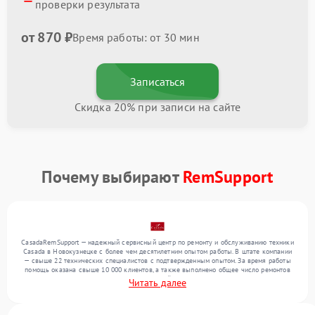
проверки результата
от 870 ₽
Время работы: от 30 мин
Записаться
Скидка 20% при записи на сайте
Почему выбирают
RemSupport
CasadaRemSupport — надежный сервисный центр по ремонту и обслуживанию техники
Casada в Новокузнецке с более чем десятилетним опытом работы. В штате компании
— свыше 22 технических специалистов с подтвержденным опытом. За время работы
помощь оказана свыше 10 000 клиентов, а также выполнено общее число ремонтов
превысило 12 000. Ежемесячно в сервисный центр поступает свыше 300 единиц
Читать далее
техники, включая , , . Мы выполняем ремонт различного уровня сложности и
поддерживаем высокий стандарт качества благодаря квалификации мастеров.