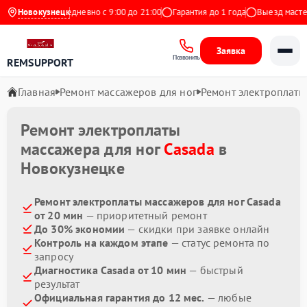
на Яндекс
Новокузнецк
Ежедневно с 9:00 до 21:00
Гарантия до 1 года
Выезд мастера
Заявка
Позвонить
REMSUPPORT
Главная
Ремонт массажеров для ног
Ремонт электроплаты
Ремонт электроплаты
массажера для ног
Casada
в
Новокузнецке
Ремонт электроплаты массажеров для ног Casada
от 20 мин
— приоритетный ремонт
До 30% экономии
— скидки при заявке онлайн
Контроль на каждом этапе
— статус ремонта по
запросу
Диагностика Casada от 10 мин
— быстрый
результат
Официальная гарантия до 12 мес.
— любые