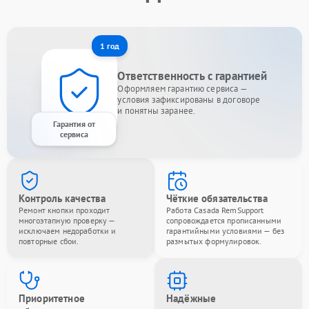
1 год
Ответственность с гарантией
Оформляем гарантию сервиса —
условия зафиксированы в договоре
и понятны заранее.
Гарантия от
сервиса
Контроль качества
Чёткие обязательства
Ремонт кнопки проходит
Работа Casada RemSupport
многоэтапную проверку —
сопровождается прописанными
исключаем недоработки и
гарантийными условиями — без
повторные сбои.
размытых формулировок.
Приоритетное
Надёжные