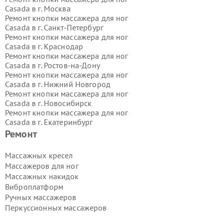
Casada в г.
Москва
Ремонт кнопки массажера для ног
Casada в г.
Санкт-Петербург
Ремонт кнопки массажера для ног
Casada в г.
Краснодар
Ремонт кнопки массажера для ног
Casada в г.
Ростов-на-Дону
Ремонт кнопки массажера для ног
Casada в г.
Нижний Новгород
Ремонт кнопки массажера для ног
Casada в г.
Новосибирск
Ремонт кнопки массажера для ног
Casada в г.
Екатеринбург
Ремонт кнопки массажера для ног
Ремонт
Casada в г.
Казань
Ремонт кнопки массажера для ног
Массажных кресел
Casada в г.
Воронеж
Массажеров для ног
Ремонт кнопки массажера для ног
Массажных накидок
Casada в г.
Волгоград
Виброплатформ
Ремонт кнопки массажера для ног
Ручных массажеров
Casada в г.
Самара
Ремонт кнопки массажера для ног
Перкуссионных массажеров
Casada в г.
Пермь