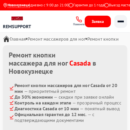
на Яндекс
Новокузнецк
Ежедневно с 9:00 до 21:00
Гарантия до 1 года
Выезд мастера
Заявка
Позвонить
REMSUPPORT
Главная
Ремонт массажеров для ног
Ремонт кнопки
Ремонт кнопки
массажера для ног
Casada
в
Новокузнецке
Ремонт кнопки массажеров для ног Casada от 20
мин
— приоритетный ремонт
До 30% экономии
— скидки при заявке онлайн
Контроль на каждом этапе
— прозрачный процесс
Диагностика Casada от 10 мин
— понятный вывод
Официальная гарантия до 12 мес.
— с
подтверждающими документами