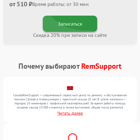
от 510 ₽
Время работы: от 30 мин
Записаться
Скидка 20% при записи на сайте
Почему выбирают
RemSupport
CasadaRemSupport — современный сервисный центр по ремонту и обслуживанию
техники Casada в Новокузнецке с практикой свыше 10 лет. В штате компании —
порядка 18 инженеров с профильной квалификацией. За время работы помощь
оказана свыше 10 000 клиентов, а также выполнено общее число ремонтов
превысило 12 000. Ежемесячно в сервисный центр поступает более 300 обращений,
Читать далее
включая , , . Мы устраняем поломки любой сложности и обеспечиваем надежный
результат благодаря использованию современного оборудования.