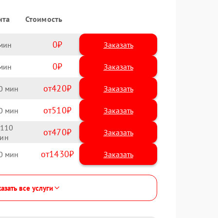
нта
Стоимость
0
Заказать
0
Заказать
420
0
510
0
110
470
1430
0
азать все услуги