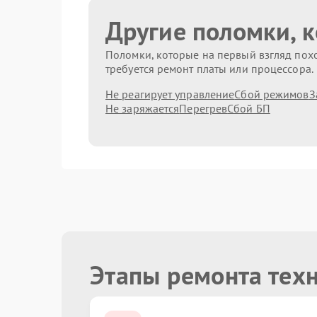
Другие поломки, 
Поломки, которые на первый взгляд похо
требуется ремонт платы или процессора.
Не реагирует управление
Сбой режимов
З
Не заряжается
Перегрев
Сбой БП
Этапы ремонта тех