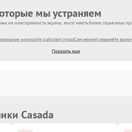
которые мы устраняем
жи на неисправность экрана, могут иметь более серьезные п
алипание кнопок
Не работает пульт
Сам меняет режим
Не вклю
Показать еще
ники Casada