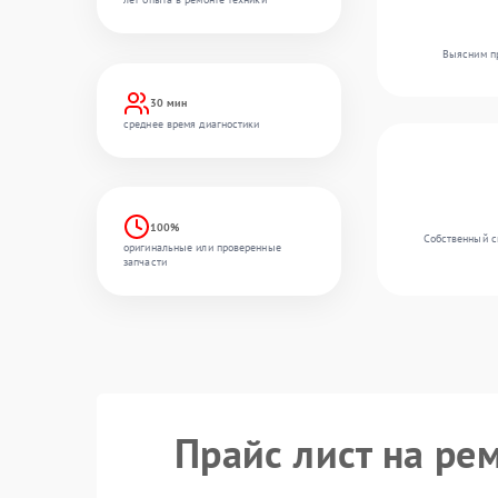
Выясним пр
30 мин
среднее время диагностики
100%
Собственный с
оригинальные или проверенные
запчасти
Прайс лист на ре