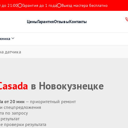
 до 21:00
Гарантия до 1 года
Выезд мастера бесплатно
Цены
Гарантия
Отзывы
Контакты
ехника
на датчика
Casada
в Новокузнецке
a от 20 мин
— приоритетный ремонт
 и спецпредложения
та по запросу
результат
 проверки результата