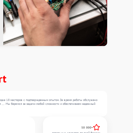
rt
рядка 18 мастеров с подтвержденным опытом. За время работы обслужено
 , , . Мы беремся за задачи любой сложности и обеспечиваем надежный
50 000+
довольных клиентов по всей России