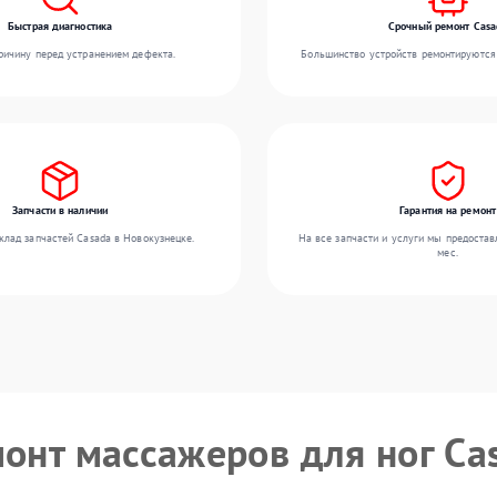
Быстрая диагностика
Срочный ремонт Casa
ичину перед устранением дефекта.
Большинство устройств ремонтируются 
Запчасти в наличии
Гарантия на ремонт
клад запчастей Casada в Новокузнецке.
На все запчасти и услуги мы предостав
мес.
монт массажеров для ног Ca