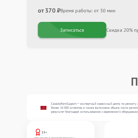
от 370 ₽
Время работы: от 30 мин
Записаться
Скидка 20% пр
П
CasadaRemSupport — экспертный сервисный центр по ремонту 
более 10 000 клиентов, а также выполнено общее число ремон
результат благодаря использованию современного оборудован
13+
лет опыта в ремонте техники