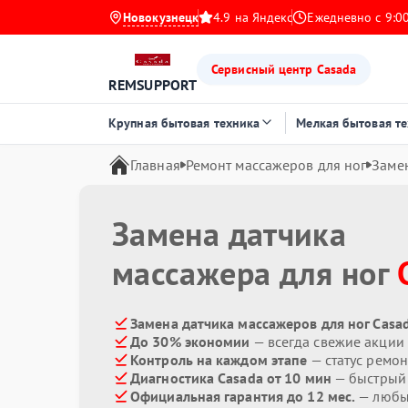
Новокузнецк
4.9 на Яндекс
Ежедневно с 9:00
Сервисный центр Casada
REMSUPPORT
Крупная бытовая техника
Мелкая бытовая т
Главная
Ремонт массажеров для ног
Заме
Замена датчика
массажера для ног
Замена датчика массажеров для ног Casad
До 30% экономии
— всегда свежие акции
Контроль на каждом этапе
— статус ремон
Диагностика Casada от 10 мин
— быстрый 
Официальная гарантия до 12 мес.
— любые