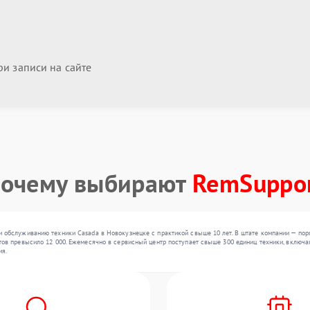
и записи на сайте
очему выбирают
RemSuppo
и обслуживанию техники Casada в Новокузнецке с практикой свыше 10 лет. В штате компании — по
тов превысило 12 000. Ежемесячно в сервисный центр поступает свыше 300 единиц техники, включая
ия.