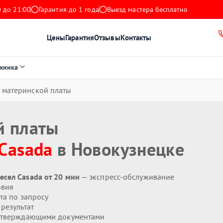
 до 21:00
Гарантия до 1 года
Выезд мастера бесплатно
Цены
Гарантия
Отзывы
Контакты
ехника
 материнской платы
й платы
Casada
в Новокузнецке
сел Casada от 20 мин
— экспресс-обслуживание
овия
та по запросу
результат
дтверждающими документами