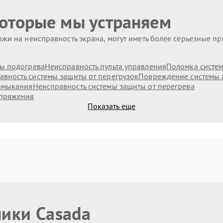
которые мы устраняем
жи на неисправность экрана, могут иметь более серьезные п
ы подогрева
Неисправность пульта управления
Поломка систе
авность системы защиты от перегрузок
Повреждение системы 
замыкания
Неисправность системы защиты от перегрева
апряжения
Показать еще
ники Casada