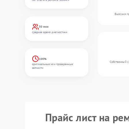
Выясним пр
30 мин
среднее время диагностики
100%
Собственный с
оригинальные или проверенные
запчасти
Прайс лист на ре