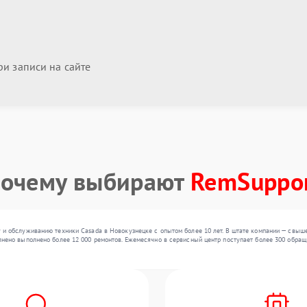
и записи на сайте
очему выбирают
RemSuppo
 и обслуживанию техники Casada в Новокузнецке с опытом более 10 лет. В штате компании — свыш
нено выполнено более 12 000 ремонтов. Ежемесячно в сервисный центр поступает более 300 обраще