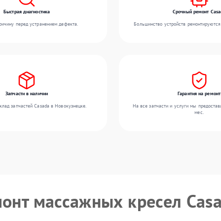
Быстрая диагностика
Срочный ремонт Casa
ичину перед устранением дефекта.
Большинство устройств ремонтируются 
Запчасти в наличии
Гарантия на ремонт
клад запчастей Casada в Новокузнецке.
На все запчасти и услуги мы предостав
мес.
монт массажных кресел Cas