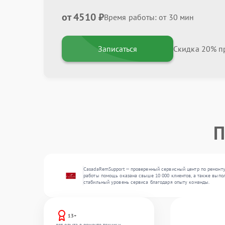
от 4510 ₽
Время работы: от 30 мин
Записаться
Скидка 20% пр
П
CasadaRemSupport — проверенный сервисный центр по ремонту
работы помощь оказана свыше 10 000 клиентов, а также выпол
стабильный уровень сервиса благодаря опыту команды.
13+
лет опыта в ремонте техники