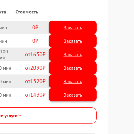
нта
Стоимость
0
Заказать
0
Заказать
100
1650
2090
0
1320
0
1430
0
се услуги