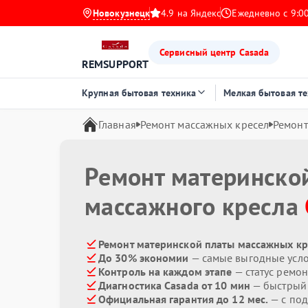
Новокузнецк
4.9 на Яндекс
Ежедневно с 9:00
Сервисный центр Casada
REMSUPPORT
Крупная бытовая техника
Мелкая бытовая т
Главная
Ремонт массажных кресел
Ремонт
Ремонт материнско
массажного кресла
Ремонт материнской платы массажных кре
До 30% экономии
— самые выгодные усл
Контроль на каждом этапе
— статус ремон
Диагностика Casada от 10 мин
— быстрый 
Официальная гарантия до 12 мес.
— с по