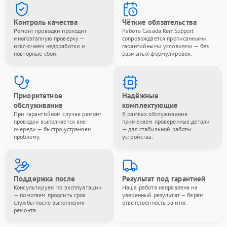
Контроль качества
Чёткие обязательства
Ремонт проводки проходит
Работа Casada RemSupport
многоэтапную проверку —
сопровождается прописанными
исключаем недоработки и
гарантийными условиями — без
повторные сбои.
размытых формулировок.
Приоритетное
Надёжные
обслуживание
комплектующие
При гарантийном случае ремонт
В рамках обслуживания
проводки выполняется вне
применяем проверенные детали
очереди — быстро устраняем
— для стабильной работы
проблему.
устройства.
Поддержка после
Результат под гарантией
Консультируем по эксплуатации
Наша работа направлена на
— помогаем продлить срок
уверенный результат — берём
службы после выполнения
ответственность за итог.
ремонта.