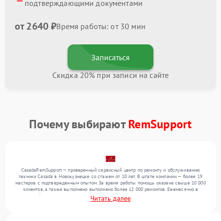
подтверждающими документами
от 2640 ₽
Время работы: от 30 мин
Записаться
Скидка 20% при записи на сайте
Почему выбирают
RemSupport
CasadaRemSupport — проверенный сервисный центр по ремонту и обслуживанию
техники Casada в Новокузнецке со стажем от 10 лет. В штате компании — более 19
мастеров с подтвержденным опытом. За время работы помощь оказана свыше 10 000
клиентов, а также выполнено выполнено более 12 000 ремонтов. Ежемесячно в
сервисный центр поступает более 300 устройств, включая , , . Мы беремся за задачи
Читать далее
любой сложности и поддерживаем высокий стандарт качества благодаря
использованию современного оборудования.