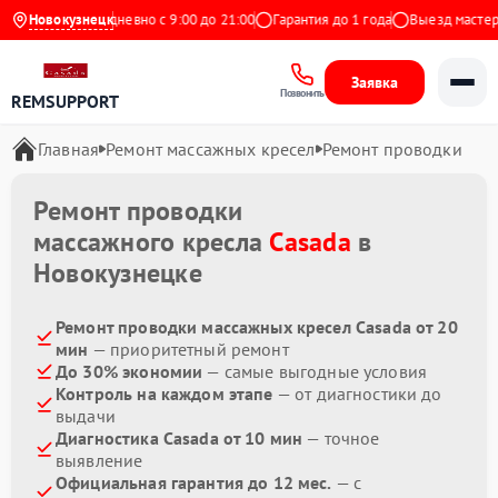
а Яндекс
Новокузнецк
Ежедневно с 9:00 до 21:00
Гарантия до 1 года
Выезд мастера 
Заявка
Позвонить
REMSUPPORT
Главная
Ремонт массажных кресел
Ремонт проводки
Ремонт проводки
массажного кресла
Casada
в
Новокузнецке
Ремонт проводки массажных кресел Casada от 20
мин
— приоритетный ремонт
До 30% экономии
— самые выгодные условия
Контроль на каждом этапе
— от диагностики до
выдачи
Диагностика Casada от 10 мин
— точное
выявление
Официальная гарантия до 12 мес.
— с