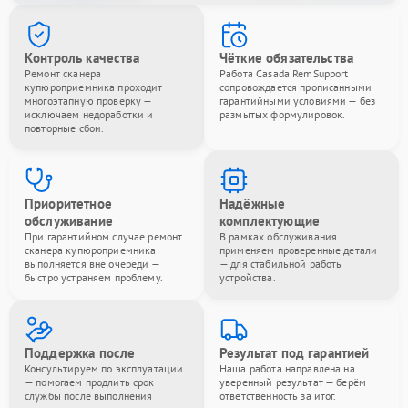
Контроль качества
Чёткие обязательства
Ремонт сканера
Работа Casada RemSupport
купюроприемника проходит
сопровождается прописанными
многоэтапную проверку —
гарантийными условиями — без
исключаем недоработки и
размытых формулировок.
повторные сбои.
Приоритетное
Надёжные
обслуживание
комплектующие
При гарантийном случае ремонт
В рамках обслуживания
сканера купюроприемника
применяем проверенные детали
выполняется вне очереди —
— для стабильной работы
быстро устраняем проблему.
устройства.
Поддержка после
Результат под гарантией
Консультируем по эксплуатации
Наша работа направлена на
— помогаем продлить срок
уверенный результат — берём
службы после выполнения
ответственность за итог.