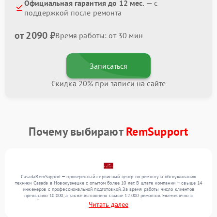
Официальная гарантия до 12 мес.
— с
поддержкой после ремонта
от 2090 ₽
Время работы: от 30 мин
Записаться
Скидка 20% при записи на сайте
Почему выбирают
RemSupport
CasadaRemSupport — проверенный сервисный центр по ремонту и обслуживанию
техники Casada в Новокузнецке с опытом более 10 лет. В штате компании — свыше 14
инженеров с профессиональной подготовкой. За время работы число клиентов
превысило 10 000, а также выполнено свыше 12 000 ремонтов. Ежемесячно в
сервисный центр поступает более 300 устройств, включая , , . Мы устраняем поломки
Читать далее
любой сложности и предлагаем стабильный уровень сервиса благодаря
квалификации мастеров.