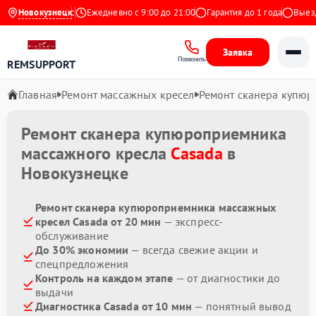
4.9 на Яндекс
Новокузнецк
Ежедневно с 9:00 до 21:00
Гарантия до 1 года
Выезд м
Заявка
Позвонить
REMSUPPORT
Главная
Ремонт массажных кресел
Ремонт сканера купю
Ремонт сканера купюроприемника
массажного кресла
Casada
в
Новокузнецке
Ремонт сканера купюроприемника массажных
кресел Casada от 20 мин
— экспресс-
обслуживание
До 30% экономии
— всегда свежие акции и
спецпредложения
Контроль на каждом этапе
— от диагностики до
выдачи
Диагностика Casada от 10 мин
— понятный вывод