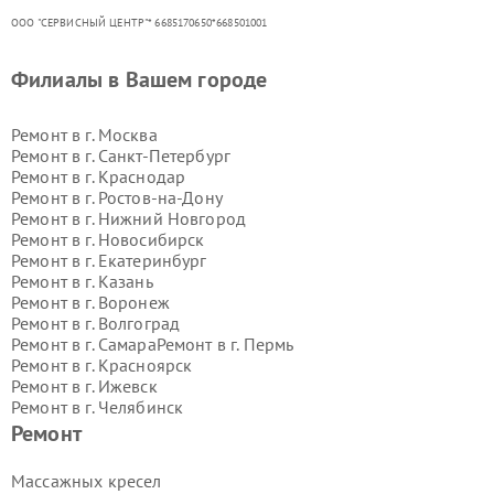
ООО "СЕРВИСНЫЙ ЦЕНТР"* 6685170650*668501001
Филиалы в Вашем городе
Ремонт в г.
Москва
Ремонт в г.
Санкт-Петербург
Ремонт в г.
Краснодар
Ремонт в г.
Ростов-на-Дону
Ремонт в г.
Нижний Новгород
Ремонт в г.
Новосибирск
Ремонт в г.
Екатеринбург
Ремонт в г.
Казань
Ремонт в г.
Воронеж
Ремонт в г.
Волгоград
Ремонт в г.
Самара
Ремонт в г.
Пермь
Ремонт в г.
Красноярск
Ремонт в г.
Ижевск
Ремонт в г.
Челябинск
Ремонт в г.
Тюмень
Ремонт в г.
Уфа
Ремонт
Ремонт в г.
Омск
Ремонт в г.
Иркутск
Ремонт в г.
Ярославль
Массажных кресел
Ремонт в г.
Саратов