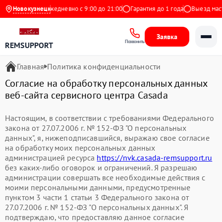
.9 на Яндекс
Новокузнецк
Ежедневно с 9:00 до 21:00
Гарантия до 1 года
Выезд маст
Заявка
Позвонить
REMSUPPORT
Главная
Политика конфиденциальности
Согласие на обработку персональных данных
веб-сайта сервисного центра Casada
Настоящим, в соответствии с требованиями Федерального
закона от 27.07.2006 г. № 152-ФЗ "О персональных
данных", я, нижеподписавшийся, выражаю свое согласие
на обработку моих персональных данных
администрацией ресурса
https://nvk.casada-remsupport.ru
без каких-либо оговорок и ограничений. Я разрешаю
администрации совершать все необходимые действия с
моими персональными данными, предусмотренные
пунктом 3 части 1 статьи 3 Федерального закона от
27.07.2006 г. № 152-ФЗ "О персональных данных". Я
подтверждаю, что предоставляю данное согласие