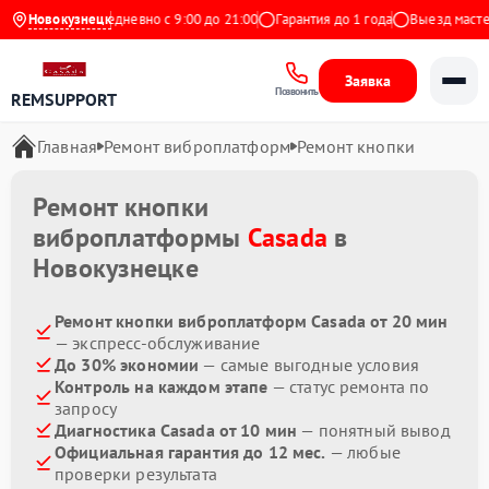
на Яндекс
Новокузнецк
Ежедневно с 9:00 до 21:00
Гарантия до 1 года
Выезд мастера
Заявка
Позвонить
REMSUPPORT
Главная
Ремонт виброплатформ
Ремонт кнопки
Ремонт кнопки
виброплатформы
Casada
в
Новокузнецке
Ремонт кнопки виброплатформ Casada от 20 мин
— экспресс-обслуживание
До 30% экономии
— самые выгодные условия
Контроль на каждом этапе
— статус ремонта по
запросу
Диагностика Casada от 10 мин
— понятный вывод
Официальная гарантия до 12 мес.
— любые
проверки результата