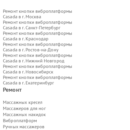
Ремонт кнопки виброплатформы
Casada в г.
Москва
Ремонт кнопки виброплатформы
Casada в г.
Санкт-Петербург
Ремонт кнопки виброплатформы
Casada в г.
Краснодар
Ремонт кнопки виброплатформы
Casada в г.
Ростов-на-Дону
Ремонт кнопки виброплатформы
Casada в г.
Нижний Новгород
Ремонт кнопки виброплатформы
Casada в г.
Новосибирск
Ремонт кнопки виброплатформы
Casada в г.
Екатеринбург
Ремонт кнопки виброплатформы
Ремонт
Casada в г.
Казань
Ремонт кнопки виброплатформы
Массажных кресел
Casada в г.
Воронеж
Массажеров для ног
Ремонт кнопки виброплатформы
Массажных накидок
Casada в г.
Волгоград
Виброплатформ
Ремонт кнопки виброплатформы
Ручных массажеров
Casada в г.
Самара