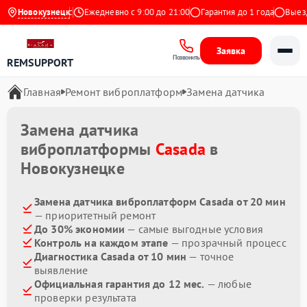
4.9 на Яндекс
Новокузнецк
Ежедневно с 9:00 до 21:00
Гарантия до 1 года
Выезд м
Заявка
Позвонить
REMSUPPORT
Главная
Ремонт виброплатформ
Замена датчика
Замена датчика
виброплатформы
Casada
в
Новокузнецке
Замена датчика виброплатформ Casada от 20 мин
— приоритетный ремонт
До 30% экономии
— самые выгодные условия
Контроль на каждом этапе
— прозрачный процесс
Диагностика Casada от 10 мин
— точное
выявление
Официальная гарантия до 12 мес.
— любые
проверки результата