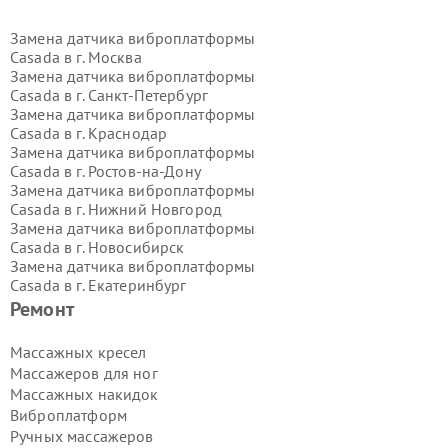
Замена датчика виброплатформы
Casada в г.
Москва
Замена датчика виброплатформы
Casada в г.
Санкт-Петербург
Замена датчика виброплатформы
Casada в г.
Краснодар
Замена датчика виброплатформы
Casada в г.
Ростов-на-Дону
Замена датчика виброплатформы
Casada в г.
Нижний Новгород
Замена датчика виброплатформы
Casada в г.
Новосибирск
Замена датчика виброплатформы
Casada в г.
Екатеринбург
Замена датчика виброплатформы
Ремонт
Casada в г.
Казань
Замена датчика виброплатформы
Массажных кресел
Casada в г.
Воронеж
Массажеров для ног
Замена датчика виброплатформы
Массажных накидок
Casada в г.
Волгоград
Виброплатформ
Замена датчика виброплатформы
Ручных массажеров
Casada в г.
Самара