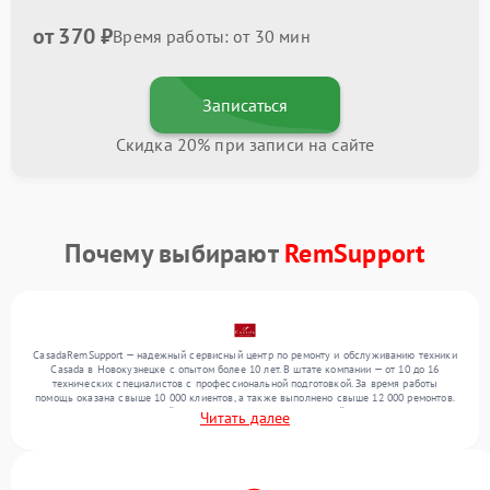
от 370 ₽
Время работы: от 30 мин
Записаться
Скидка 20% при записи на сайте
Почему выбирают
RemSupport
CasadaRemSupport — надежный сервисный центр по ремонту и обслуживанию техники
Casada в Новокузнецке с опытом более 10 лет. В штате компании — от 10 до 16
технических специалистов с профессиональной подготовкой. За время работы
помощь оказана свыше 10 000 клиентов, а также выполнено свыше 12 000 ремонтов.
Ежемесячно в сервисный центр поступает более 300 устройств, включая , , . Мы
Читать далее
устраняем поломки любой сложности и поддерживаем высокий стандарт качества
благодаря отлаженным процессам ремонта.